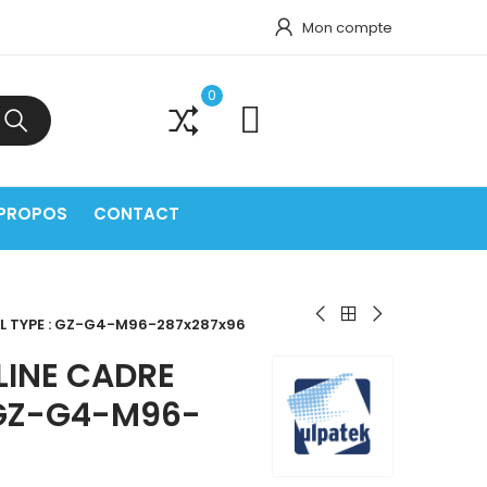
Mon compte
0
0
 PROPOS
CONTACT
AL TYPE : GZ-G4-M96-287x287x96
-LINE CADRE
 GZ-G4-M96-