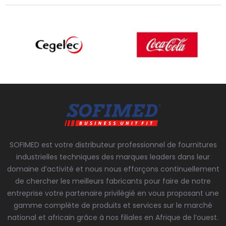
SOFIMED est votre distributeur professionnel de fournitures
industrielles techniques des marques leaders dans leur
domaine d’activité et nous nous efforçons continuellement
de chercher les meilleurs fabricants pour faire de notre
entreprise votre partenaire privilégié en vous proposant une
gamme complète de produits et services sur le marché
national et africain grâce à nos filiales en Afrique de l’ouest.