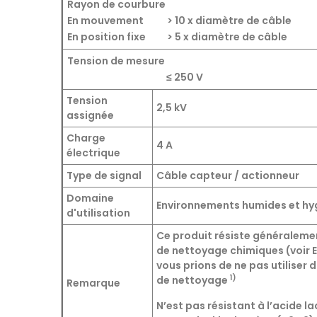
Rayon de courbure
En mouvement
> 10 x diamètre de câble
En position fixe
> 5 x diamètre de câble
Tension de mesure
≤ 250 V
Tension
2,5 kV
assignée
Charge
4 A
électrique
Type de signal
Câble capteur / actionneur
Domaine
Environnements humides et hy
d'utilisation
Ce produit résiste généraleme
de nettoyage chimiques (voir 
vous prions de ne pas utiliser 
1)
de nettoyage
Remarque
N’est pas résistant à l’acide la