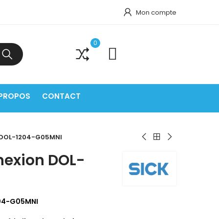
Mon compte
0
0
 PROPOS
CONTACT
 DOL-1204-G05MNI
nexion DOL-
204-G05MNI