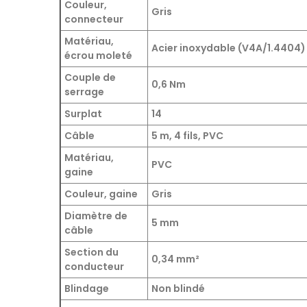
Couleur,
Gris
connecteur
Matériau,
Acier inoxydable (V4A/1.4404)
écrou moleté
Couple de
0,6 Nm
serrage
Surplat
14
Câble
5 m, 4 fils, PVC
Matériau,
PVC
gaine
Couleur, gaine
Gris
Diamètre de
5 mm
câble
Section du
0,34 mm²
conducteur
Blindage
Non blindé