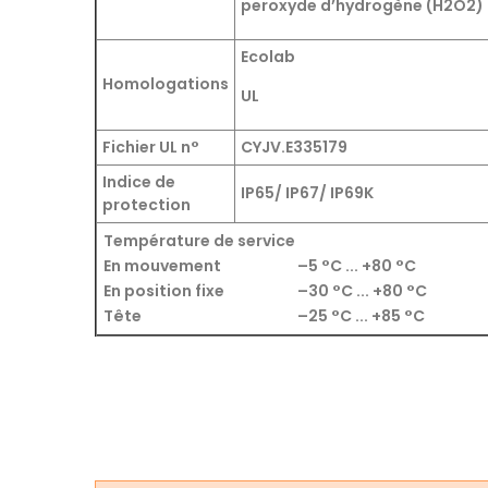
peroxyde d’hydrogène (H2O2)
Ecolab
Homologations
UL
Fichier UL n°
CYJV.E335179
Indice de
IP65/ IP67/ IP69K
protection
Température de service
En mouvement
–5 °C ... +80 °C
En position fixe
–30 °C ... +80 °C
Tête
–25 °C ... +85 °C