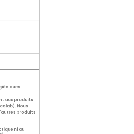
giéniques
nt aux produits
Ecolab). Nous
d'autres produits
ctique ni au