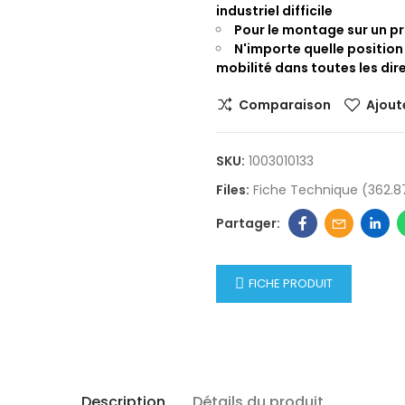
industriel difficile
Pour le montage sur un pr
N'importe quelle position
mobilité dans toutes les dir
Comparaison
Ajoute
SKU:
1003010133
Files:
Fiche Technique (362.8
FICHE PRODUIT
Description
Détails du produit