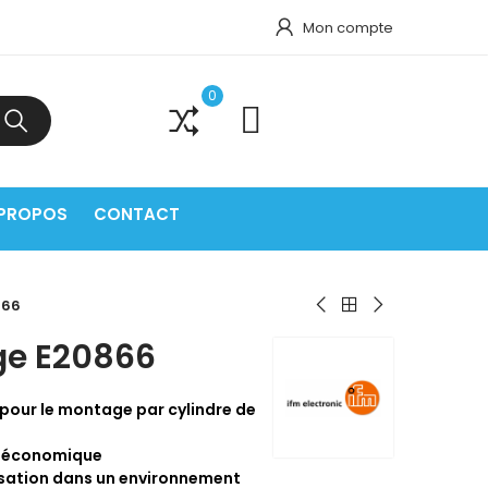
Mon compte
0
0
 PROPOS
CONTACT
866
ge E20866
our le montage par cylindre de
et économique
isation dans un environnement