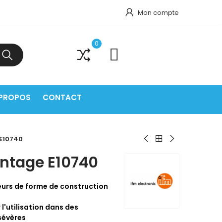
Mon compte
0
0
 PROPOS
CONTACT
 E10740
ontage E10740
urs de forme de construction
l'utilisation dans des
sévères