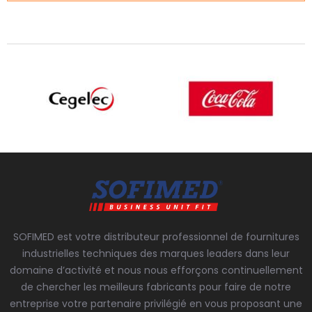
SOFIMED est votre distributeur professionnel de fournitures
industrielles techniques des marques leaders dans leur
domaine d’activité et nous nous efforçons continuellement
de chercher les meilleurs fabricants pour faire de notre
entreprise votre partenaire privilégié en vous proposant une