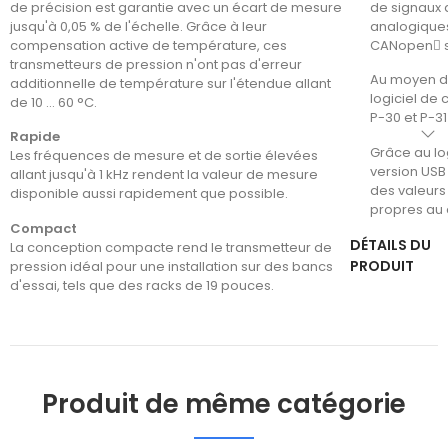
de précision est garantie avec un écart de mesure
de signaux d
jusqu'à 0,05 % de l'échelle. Grâce à leur
analogiques
compensation active de température, ces
CANopen s
transmetteurs de pression n'ont pas d'erreur
Au moyen d'
additionnelle de température sur l'étendue allant
logiciel de
de 10 ... 60 °C.
P-30 et P-31
Rapide
Grâce au log
Les fréquences de mesure et de sortie élevées
version USB 
allant jusqu'à 1 kHz rendent la valeur de mesure
des valeurs
disponible aussi rapidement que possible.
propres au c
Compact
DÉTAILS DU
La conception compacte rend le transmetteur de
PRODUIT
pression idéal pour une installation sur des bancs
d'essai, tels que des racks de 19 pouces.
Produit de même catégorie