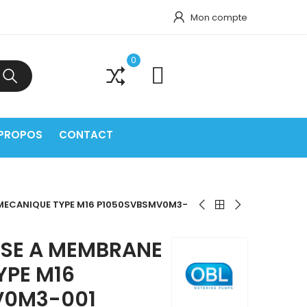
Mon compte
0
0
 PROPOS
CONTACT
MECANIQUE TYPE M16 P1050SVBSMV0M3-
SE A MEMBRANE
YPE M16
V0M3-001