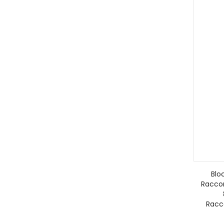
Blo
Raccor
Racc