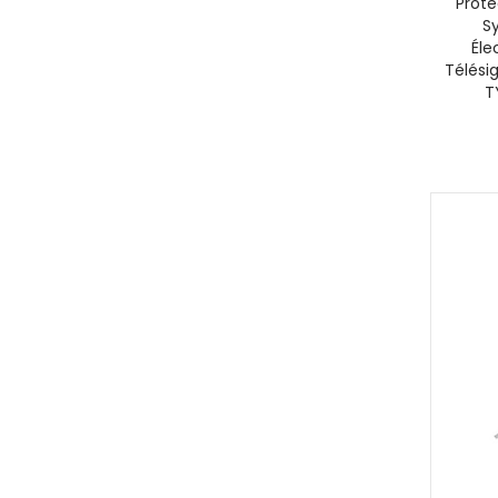
Prote
S
Éle
Télésig
T