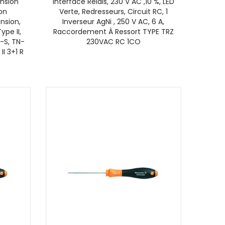
ension
Interface Relais, 230 V AC ,10 %, LED
on
Verte, Redresseurs, Circuit RC, 1
ension,
Inverseur AgNi , 250 V AC, 6 A,
pe II,
Raccordement À Ressort TYPE TRZ
-S, TN-
230VAC RC 1CO
II 3+1 R