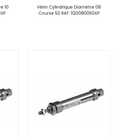
e 10
Vérin Cylindrique Diamètre 08
0XP
Course 50 Réf: 1120080050XP