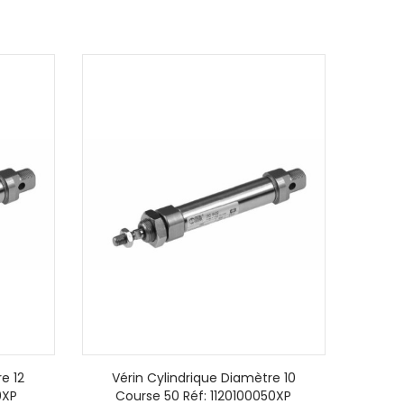
e 12
Vérin Cylindrique Diamètre 10
0XP
Course 50 Réf: 1120100050XP