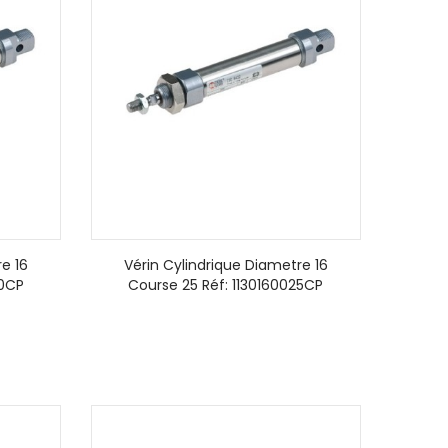
e 16
Vérin Cylindrique Diametre 16
50CP
Course 25 Réf: 1130160025CP