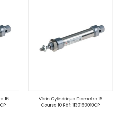
e 16
Vérin Cylindrique Diametre 16
5CP
Course 10 Réf: 1130160010CP