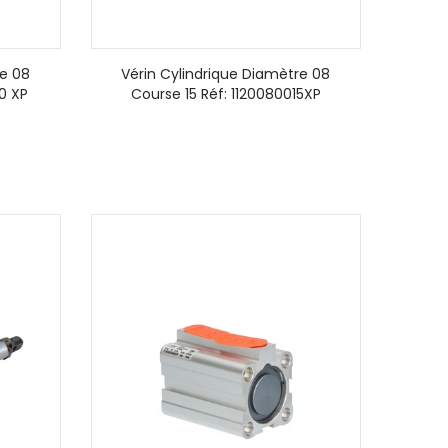
re 08
Vérin Cylindrique Diamètre 08
0 XP
Course 15 Réf: 1120080015XP