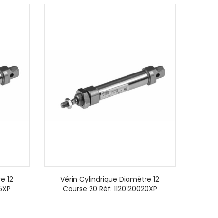
e 12
Vérin Cylindrique Diamètre 12
25XP
Course 20 Réf: 1120120020XP